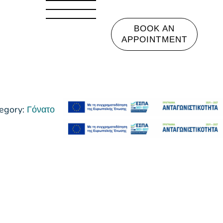
BOOK AN
APPOINTMENT
egory:
Γόνατο