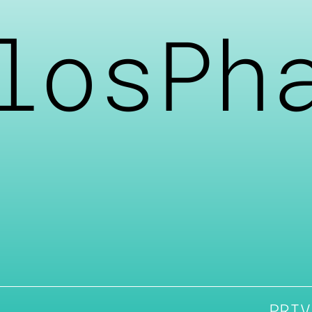
losPh
PRIV