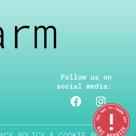
arm
Follow us on
social media:
ACY POLICY & COOKIE POLICY