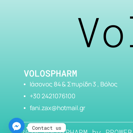
Vo
VOLOSPHARM
Ιάσονος 84 & Σπυρίδη 3 , Βόλος
+30 2421076100
fani.zax@hotmail.gr
Contact us
2024 VOLOSPHARM by
PROWEB