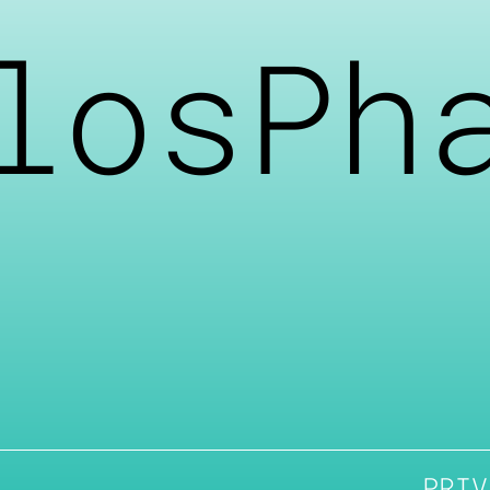
losPh
PRIV