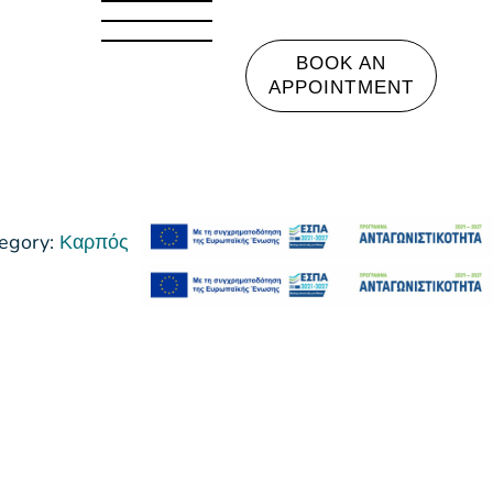
BOOK AN
APPOINTMENT
egory:
Καρπός