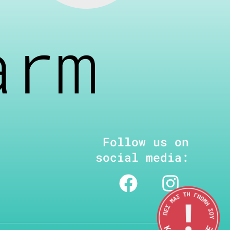
arm
Follow us on
social media: