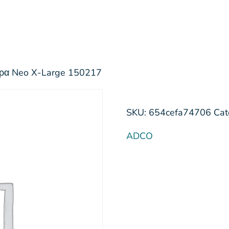
ιρα Neo X-Large 150217
SKU:
654cefa74706
Cat
ADCO