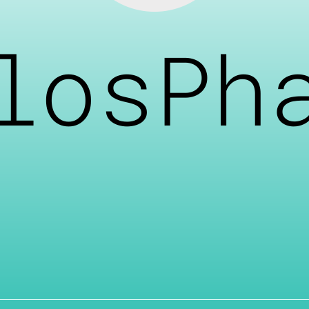
losPh