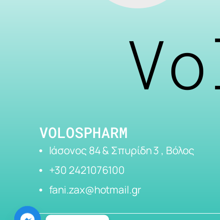
Vo
VOLOSPHARM
Ιάσονος 84 & Σπυρίδη 3 , Βόλος
+30 2421076100
fani.zax@hotmail.gr