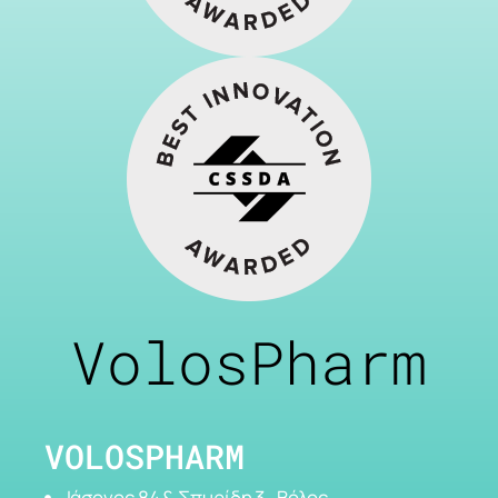
VolosPharm
VOLOSPHARM
Ιάσονος 84 & Σπυρίδη 3 , Βόλος