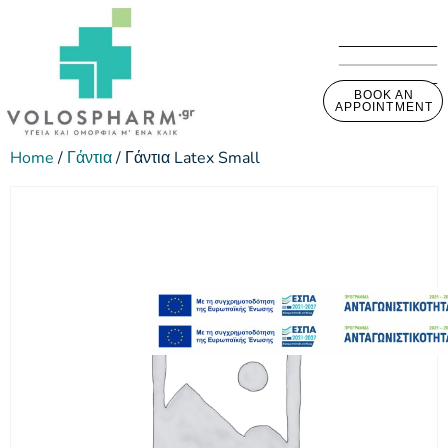
BOOK AN
APPOINTMENT
Home
/
Γάντια
/ Γάντια Latex Small