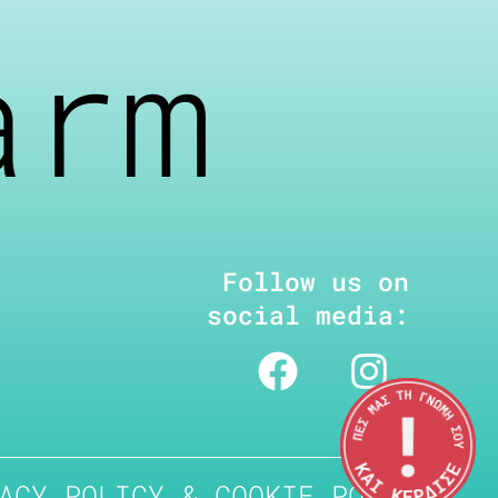
arm
Follow us on
social media:
ACY POLICY & COOKIE POLICY