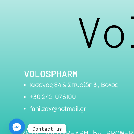
Vo
VOLOSPHARM
Ιάσονος 84 & Σπυρίδη 3 , Βόλος
+30 2421076100
fani.zax@hotmail.gr
Contact us
2024 VOLOSPHARM by
PROWEB