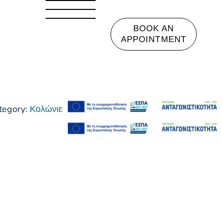
BOOK AN
APPOINTMENT
tegory:
Κολώνιες