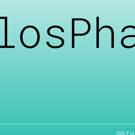
losPh
PRIV