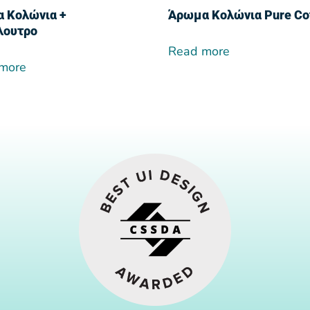
α Κολώνια +
Άρωμα Κολώνια Pure Co
λουτρο
Read more
more