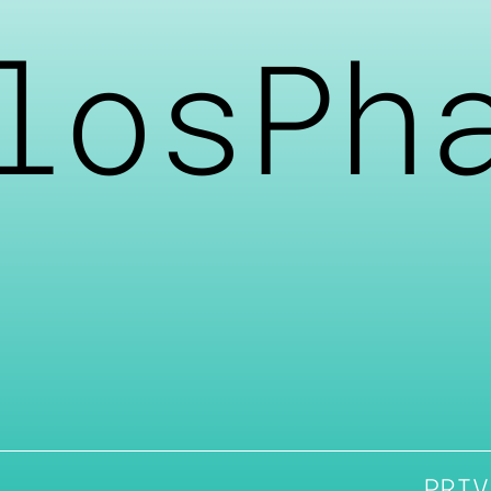
losPh
PRIV