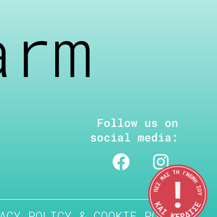
arm
Follow us on
social media:
ACY POLICY & COOKIE POLICY