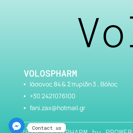
Vo
VOLOSPHARM
Ιάσονος 84 & Σπυρίδη 3 , Βόλος
+30 2421076100
fani.zax@hotmail.gr
Contact us
2024 VOLOSPHARM by
PROWEB