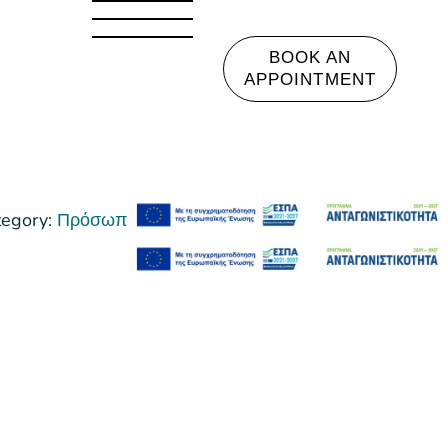
BOOK AN
APPOINTMENT
tegory:
Πρόσωπο Πρώτες Ρυτίδες