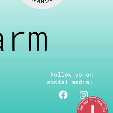
arm
Follow us on
social media: