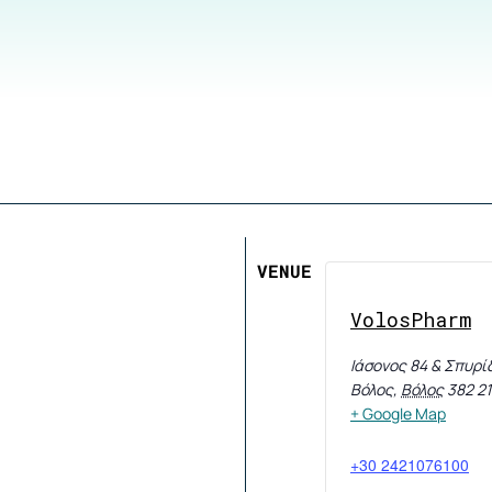
VENUE
VolosPharm
Ιάσονος 84 & Σπυρί
Βόλος
,
Βόλος
382 21
+ Google Map
+30 2421076100