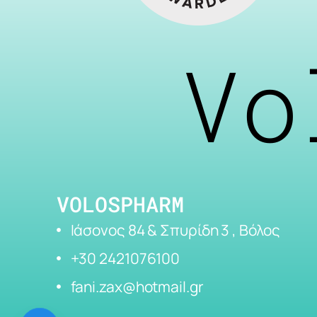
Vo
VOLOSPHARM
Ιάσονος 84 & Σπυρίδη 3 , Βόλος
+30 2421076100
fani.zax@hotmail.gr