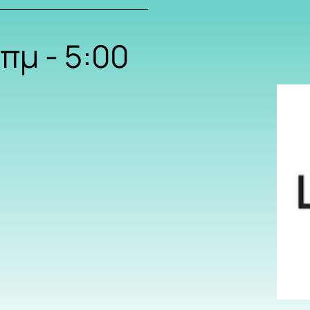
 πμ
-
5:00