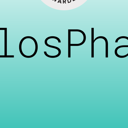
losPh