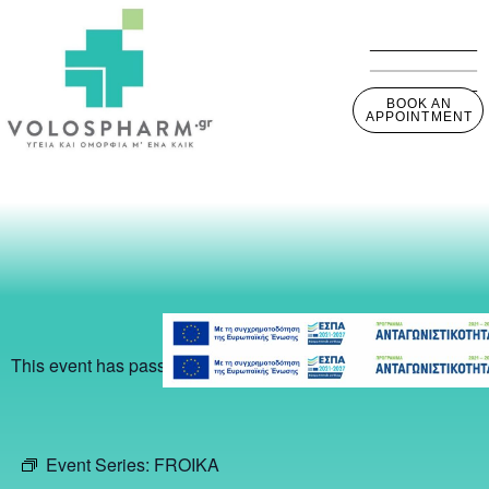
BOOK AN
APPOINTMENT
This event has passed.
Event Series:
FROIKA